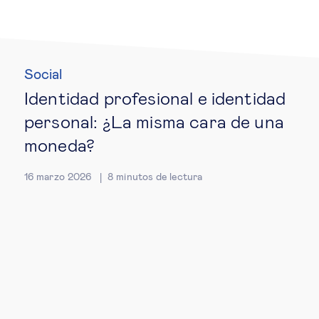
Ética empresarial
Social
Sobre nosotros
Identidad profesional e identidad
personal: ¿La misma cara de una
Insights & knowledge by
moneda?
Suscríbete
16 marzo 2026
8
minutos de lectura
EN
ES