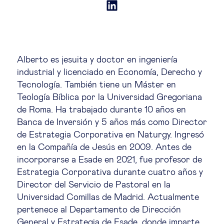
Estrategia & modelos de negocio
Gestión del talento
Alberto es jesuita y doctor en ingeniería
Liderazgo
industrial y licenciado en Economía, Derecho y
Tecnología. También tiene un Máster en
Mujeres & negocios
Teología Bíblica por la Universidad Gregoriana
de Roma. Ha trabajado durante 10 años en
Banca de Inversión y 5 años más como Director
Innovación y tecnología
de Estrategia Corporativa en Naturgy. Ingresó
en la Compañía de Jesús en 2009. Antes de
Cambio tecnológico &
incorporarse a Esade en 2021, fue profesor de
transformación digital
Estrategia Corporativa durante cuatro años y
Director del Servicio de Pastoral en la
Universidad Comillas de Madrid. Actualmente
Datos & ciencias del comportamiento
pertenece al Departamento de Dirección
General y Estrategia de Esade, donde imparte