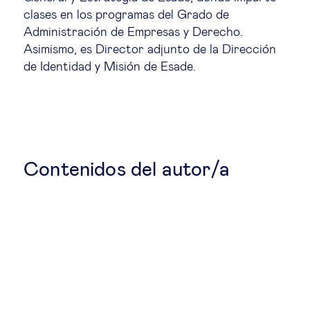
Educación del futuro
clases en los programas del Grado de
Administración de Empresas y Derecho.
Emprendimiento
Asimismo, es Director adjunto de la Dirección
de Identidad y Misión de Esade.
Tecnología jurídica
Social
Contenidos del autor/a
Cohesión social & integración
Gestión de la diversidad
Gestión pública
Tecnología & personas