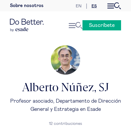
Sobre nosotros
EN
ES
Desarrollo sostenible
Suscríbete
Economía internacional
Geopolítica & riesgos globales
Gobernanza global
Mercados globales
Alberto Núñez, SJ
Empresa
Profesor asociado, Departamento de Dirección
General y Estrategia en Esade
Derecho empresarial
12 contribuciones