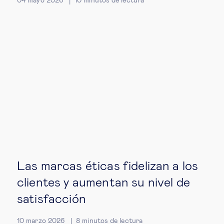
04 mayo 2026
10
minutos de lectura
Ética empresarial
Sobre nosotros
Insights & knowledge by
Suscríbete
EN
ES
Las marcas éticas fidelizan a los
clientes y aumentan su nivel de
satisfacción
10 marzo 2026
8
minutos de lectura