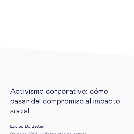
Educación del futuro
Emprendimiento
Tecnología jurídica
Social
Cohesión social & integración
Activismo corporativo: cómo
Gestión de la diversidad
pasar del compromiso al impacto
Gestión pública
social
Equipo Do Better
Tecnología & personas