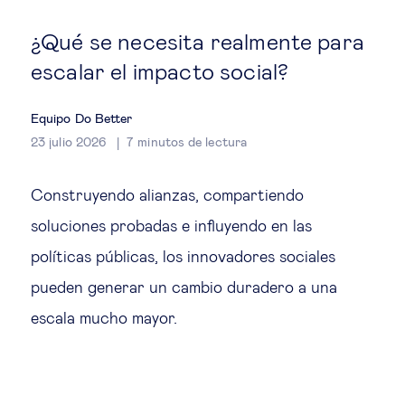
Estrategia & modelos de negocio
¿Qué se necesita realmente para
Gestión del talento
escalar el impacto social?
Liderazgo
Equipo Do Better
23 julio 2026
7
minutos de lectura
Mujeres & negocios
Construyendo alianzas, compartiendo
Innovación y tecnología
soluciones probadas e influyendo en las
políticas públicas, los innovadores sociales
Cambio tecnológico &
pueden generar un cambio duradero a una
transformación digital
escala mucho mayor.
Datos & ciencias del comportamiento