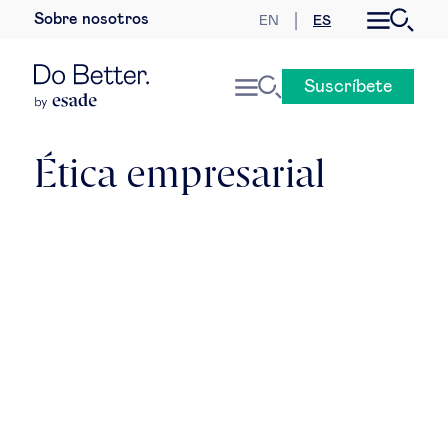
Sobre nosotros
EN
ES
Desarrollo sostenible
Suscríbete
Economía internacional
Geopolítica & riesgos globales
Ética empresarial
Gobernanza global
Mercados globales
Empresa
Derecho empresarial