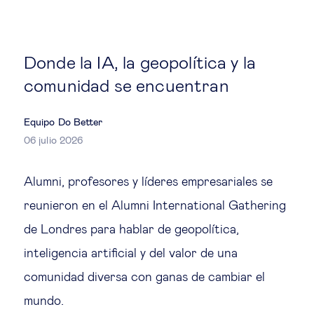
Estrategia & modelos de negocio
Gestión del talento
Donde la IA, la geopolítica y la
comunidad se encuentran
Liderazgo
Equipo Do Better
Mujeres & negocios
06 julio 2026
Innovación y tecnología
Alumni, profesores y líderes empresariales se
reunieron en el Alumni International Gathering
Cambio tecnológico &
de Londres para hablar de geopolítica,
transformación digital
inteligencia artificial y del valor de una
comunidad diversa con ganas de cambiar el
Datos & ciencias del comportamiento
mundo.