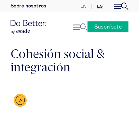
Sobre nosotros
EN
ES
Desarrollo sostenible
Suscríbete
Economía internacional
Geopolítica & riesgos globales
Cohesión social &
integración
Gobernanza global
Mercados globales
Empresa
Derecho empresarial