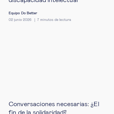
discapacidad intelectual
Ética empresarial
Equipo Do Better
02 junio 2026
7
minutos de lectura
Sobre nosotros
Insights & knowledge by
Suscríbete
EN
ES
Conversaciones necesarias: ¿El
fin de la solidaridad?