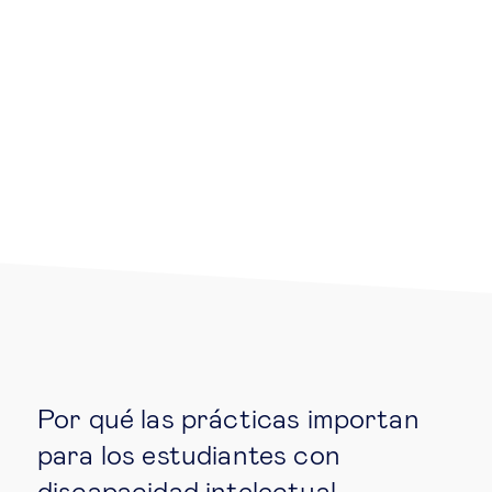
Educación del futuro
Emprendimiento
Tecnología jurídica
Social
Cohesión social & integración
Gestión de la diversidad
Gestión pública
Por qué las prácticas importan
para los estudiantes con
Tecnología & personas