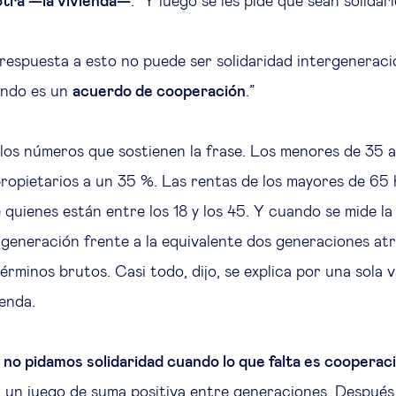
 otra —la vivienda—
. “Y luego se les pide que sean solidar
 respuesta a esto no puede ser solidaridad intergeneraci
endo es un
acuerdo de cooperación
.”
los números que sostienen la frase. Los menores de 35 
ropietarios a un 35 %. Las rentas de los mayores de 65 
 quienes están entre los 18 y los 45. Y cuando se mide l
generación frente a la equivalente dos generaciones atrá
rminos brutos. Casi todo, dijo, se explica por una sola va
ienda.
:
no pidamos solidaridad cuando lo que falta es cooperac
 un juego de suma positiva entre generaciones. Después