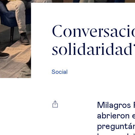
Conversacio
solidaridad
Social
Milagros 
abrieron 
preguntánd