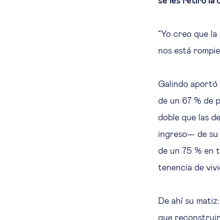
se les retiró la
“Yo creo que la
nos está rompi
Galindo aportó 
de un 67 % de p
doble que las de
ingreso— de su 
de un 75 % en té
tenencia de viv
De ahí su matiz
que reconstruir