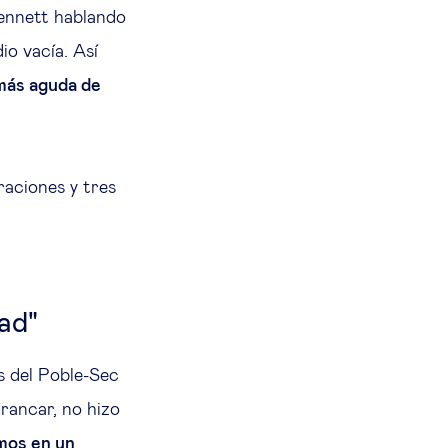
Sennett hablando
o vacía. Así
más aguda de
raciones y tres
ad"
s del Poble-Sec
rancar, no hizo
amos en un