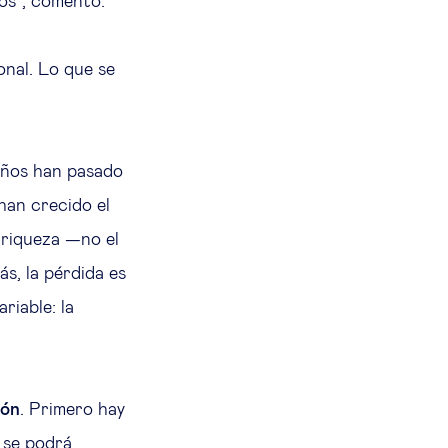
ios”, comentó.
onal. Lo que se
años han pasado
han crecido el
a riqueza —no el
s, la pérdida es
riable: la
ión
. Primero hay
 se podrá