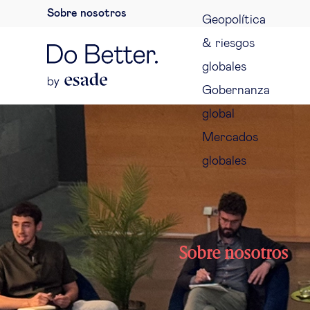
Sobre nosotros
Geopolítica
& riesgos
globales
Gobernanza
global
Mercados
globales
Sobre nosotros