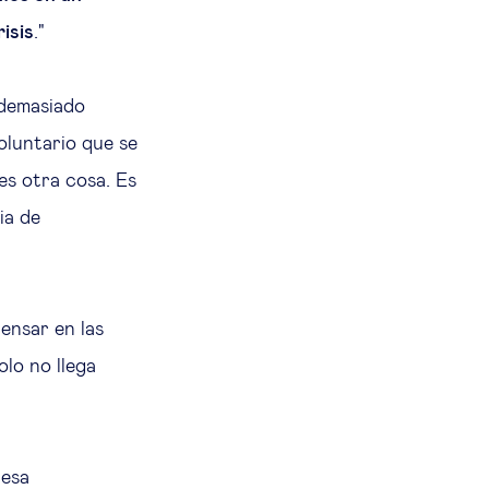
isis
."
 demasiado
oluntario que se
 es otra cosa. Es
ia de
Pensar en las
olo no llega
iesa