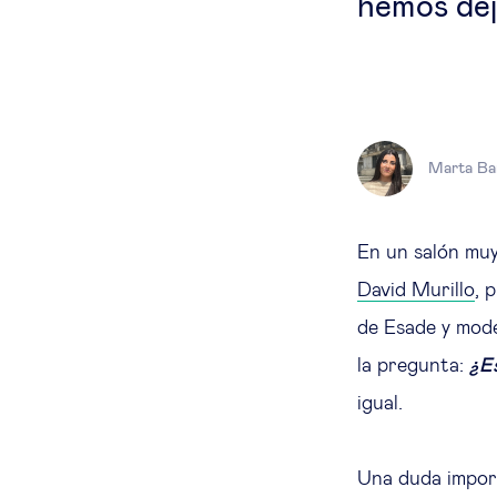
hemos dej
Marta Ba
En un salón muy 
David Murillo
, 
de Esade y mode
la pregunta:
¿Es
igual.
Una duda import