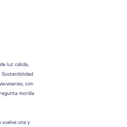
e luz cálida,
 Sostenibilidad
ecesarias
, con
 pregunta mordía
 vuelve una y