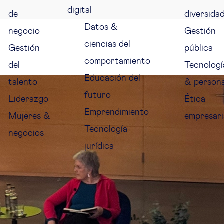
digital
de
diversida
Datos &
negocio
Gestión
ciencias del
Gestión
pública
comportamiento
del
Tecnologí
Educación del
talento
& person
futuro
Liderazgo
Ética
Emprendimiento
Mujeres &
empresari
Tecnología
negocios
jurídica