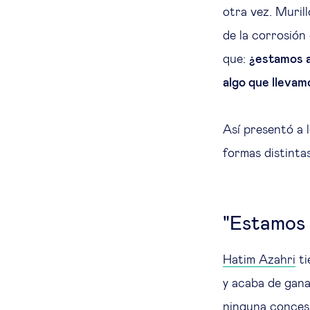
otra vez. Muril
de la corrosión
que:
¿estamos a
algo que lleva
Así presentó a 
formas distinta
"Estamos 
Hatim Azahri
ti
y acaba de gana
ninguna concesió