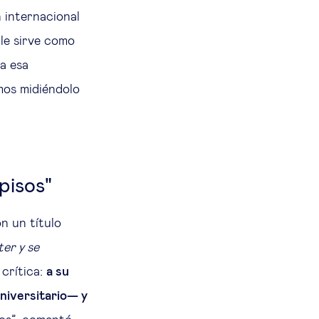
n internacional
le sirve como
 a esa
mos midiéndolo
pisos"
n un título
ter y se
 crítica:
a su
universitario— y