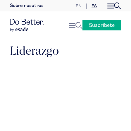
Sobre nosotros
EN
ES
Desarrollo sostenible
Suscríbete
Economía internacional
Geopolítica & riesgos globales
Liderazgo
Gobernanza global
Mercados globales
Empresa
Derecho empresarial