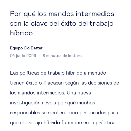
Estrategia & modelos de negocio
Por qué los mandos intermedios
Gestión del talento
son la clave del éxito del trabajo
híbrido
Liderazgo
Equipo Do Better
Mujeres & negocios
04 junio 2026
8
minutos de lectura
Innovación y tecnología
Las políticas de trabajo híbrido a menudo
tienen éxito o fracasan según las decisiones de
Cambio tecnológico &
los mandos intermedios. Una nueva
transformación digital
investigación revela por qué muchos
responsables se sienten poco preparados para
Datos & ciencias del comportamiento
que el trabajo híbrido funcione en la práctica.