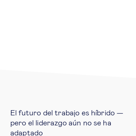
Educación del futuro
Emprendimiento
Tecnología jurídica
Social
Cohesión social & integración
Gestión de la diversidad
Gestión pública
El futuro del trabajo es híbrido —
pero el liderazgo aún no se ha
Tecnología & personas
adaptado