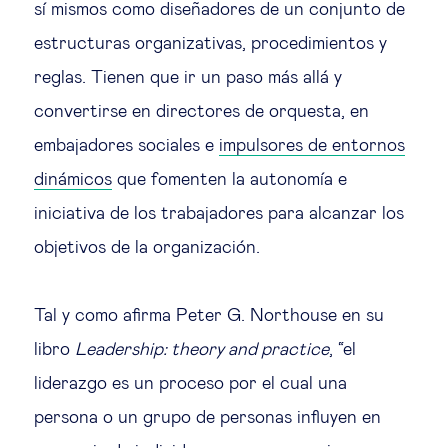
sí mismos como diseñadores de un conjunto de
Ética empresarial
estructuras organizativas, procedimientos y
reglas. Tienen que ir un paso más allá y
Sobre nosotros
convertirse en directores de orquesta, en
embajadores sociales e
impulsores de entornos
Insights & knowledge by
dinámicos
que fomenten la autonomía e
iniciativa de los trabajadores para alcanzar los
Suscríbete
objetivos de la organización.
EN
ES
Tal y como afirma Peter G. Northouse en su
libro
Leadership: theory and practice
, “el
liderazgo es un proceso por el cual una
persona o un grupo de personas influyen en