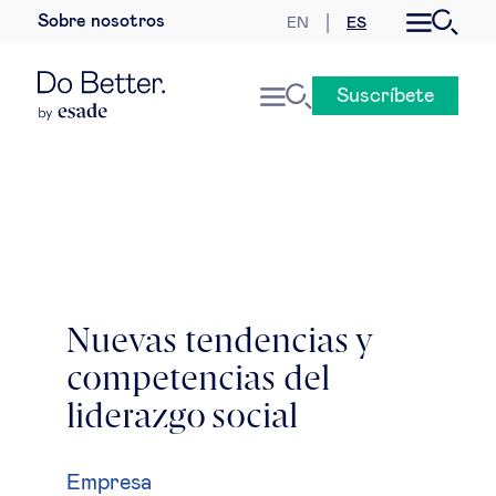
Sobre nosotros
EN
ES
Desarrollo sostenible
Suscríbete
Economía internacional
Geopolítica & riesgos globales
Gobernanza global
Mercados globales
Nuevas tendencias y
competencias del
Empresa
liderazgo social
Derecho empresarial
Empresa