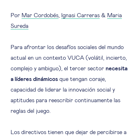
Educación del futuro
Por
Mar Cordobés
,
Ignasi Carreras
&
Maria
Emprendimiento
Sureda
Tecnología jurídica
Para afrontar los desafíos sociales del mundo
actual en un contexto VUCA (volátil, incierto,
Social
complejo y ambiguo), el tercer sector
necesita
Cohesión social & integración
a líderes dinámicos
que tengan coraje,
capacidad de liderar la innovación social y
Gestión de la diversidad
aptitudes para reescribir continuamente las
reglas del juego.
Gestión pública
Los directivos tienen que dejar de percibirse a
Tecnología & personas