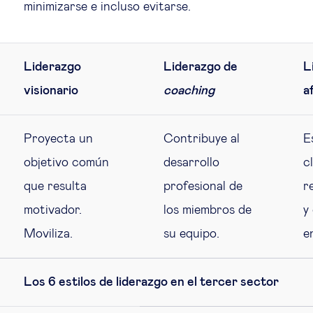
minimizarse e incluso evitarse.
Liderazgo
Liderazgo de
L
visionario
coaching
af
Proyecta un
Contribuye al
E
objetivo común
desarrollo
c
que resulta
profesional de
r
motivador.
los miembros de
y
Moviliza.
su equipo.
e
Los 6 estilos de liderazgo en el tercer sector