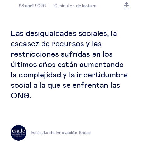
Estrategia & modelos de negocio
28 abril 2026
10
minutos de lectura
Gestión del talento
Las desigualdades sociales, la
Liderazgo
escasez de recursos y las
restricciones sufridas en los
Mujeres & negocios
últimos años están aumentando
la complejidad y la incertidumbre
Innovación y tecnología
social a la que se enfrentan las
ONG.
Cambio tecnológico &
transformación digital
Datos & ciencias del comportamiento
Instituto de Innovación Social