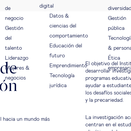
digital
de
diversida
Datos &
negocio
Gestión
ciencias del
Gestión
pública
comportamiento
del
Tecnologí
Educación del
talento
& person
futuro
Liderazgo
Ética
 de
El objetivo del Inst
Emprendimiento
Mujeres &
empresari
desarrollar investi
Tecnología
negocios
programas educativ
ión
jurídica
ayudar a estudiant
los desafíos sociale
y la precariedad.
La investigación ac
al hacia un mundo más
centran en el estu