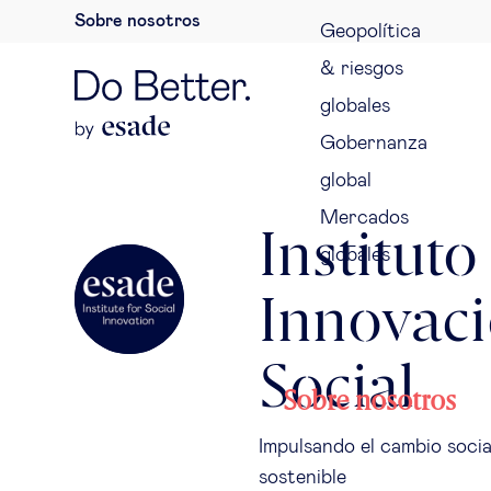
Sobre nosotros
Geopolítica
& riesgos
globales
Gobernanza
global
Mercados
Instituto
globales
Innovac
Social
Sobre nosotros
Impulsando el cambio soci
sostenible