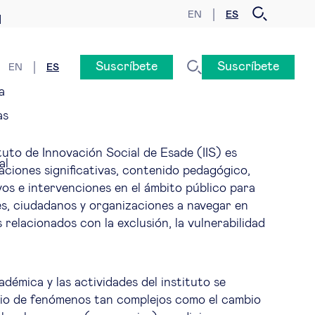
EN
ES
d
Suscríbete
Suscríbete
EN
ES
a
as
ituto de Innovación Social de Esade (IIS) es
al
gaciones significativas, contenido pedagógico,
os e intervenciones en el ámbito público para
es, ciudadanos y organizaciones a navegar en
s relacionados con la exclusión, la vulnerabilidad
adémica y las actividades del instituto se
dio de fenómenos tan complejos como el cambio