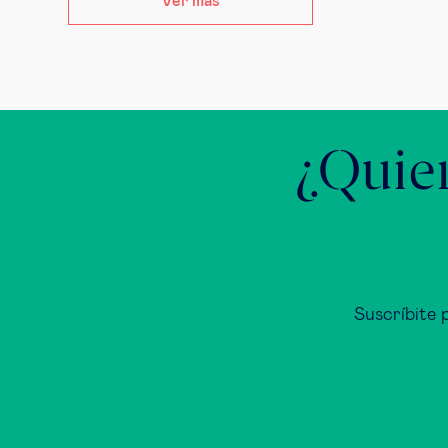
Ver más
¿Quier
Suscríbite 