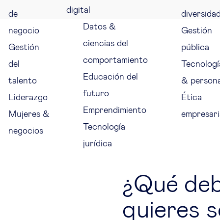
digital
de
diversida
Datos &
negocio
Gestión
ciencias del
Gestión
pública
comportamiento
del
Tecnologí
Educación del
talento
& person
futuro
Liderazgo
Ética
Emprendimiento
Mujeres &
empresari
Tecnología
negocios
jurídica
¿Qué deb
quieres s