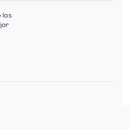
 los
jor