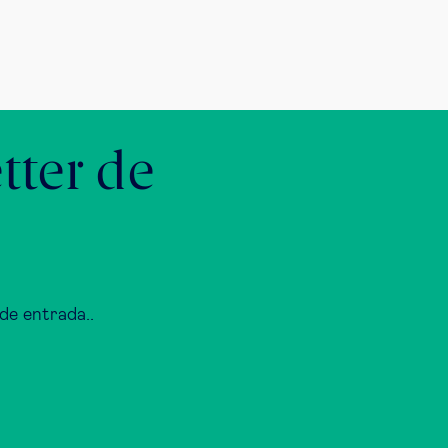
tter de
de entrada..