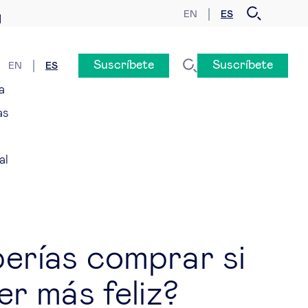
EN
ES
d
Suscríbete
Suscríbete
EN
ES
a
as
al
erías comprar si
er más feliz?