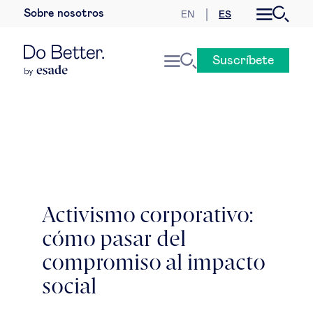
Sobre nosotros
EN
ES
Desarrollo sostenible
Suscríbete
Economía internacional
Geopolítica & riesgos globales
Gobernanza global
Mercados globales
Activismo corporativo:
cómo pasar del
Empresa
compromiso al impacto
Derecho empresarial
social