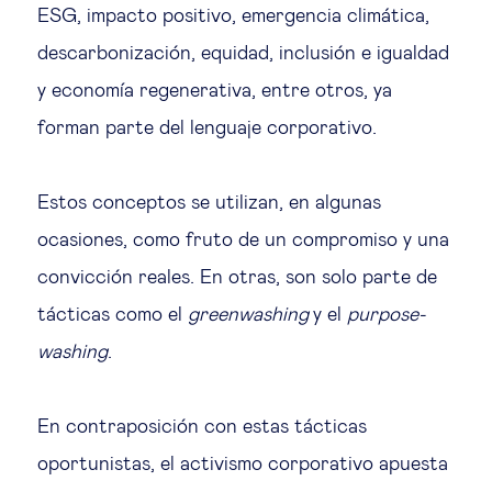
Educación del futuro
ESG, impacto positivo, emergencia climática,
descarbonización, equidad, inclusión e igualdad
Emprendimiento
y economía regenerativa, entre otros, ya
forman parte del lenguaje corporativo.
Tecnología jurídica
Estos conceptos se utilizan, en algunas
Social
ocasiones, como fruto de un compromiso y una
Cohesión social & integración
convicción reales. En otras, son solo parte de
tácticas como el
greenwashing
y el
purpose-
Gestión de la diversidad
washing
.
Gestión pública
En contraposición con estas tácticas
oportunistas, el activismo corporativo apuesta
Tecnología & personas