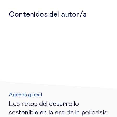
Educación del futuro
Contenidos del autor/a
Emprendimiento
Tecnología jurídica
Social
Cohesión social & integración
Gestión de la diversidad
Agenda global
Gestión pública
Los retos del desarrollo
Tecnología & personas
sostenible en la era de la policrisis