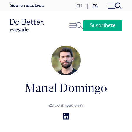
Sobre nosotros
EN
ES
Desarrollo sostenible
Suscríbete
Economía internacional
Geopolítica & riesgos globales
Gobernanza global
Mercados globales
Manel Domingo
Empresa
22 contribuciones
Derecho empresarial