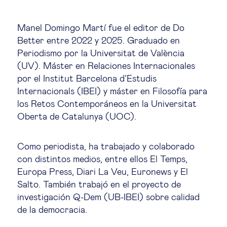
Estrategia & modelos de negocio
Manel Domingo Martí fue el editor de Do
Gestión del talento
Better entre 2022 y 2025. Graduado en
Periodismo por la Universitat de València
Liderazgo
(UV). Máster en Relaciones Internacionales
por el Institut Barcelona d’Estudis
Internacionals (IBEI) y máster en Filosofía para
Mujeres & negocios
los Retos Contemporáneos en la Universitat
Oberta de Catalunya (UOC).
Innovación y tecnología
Como periodista, ha trabajado y colaborado
Cambio tecnológico &
con distintos medios, entre ellos El Temps,
transformación digital
Europa Press, Diari La Veu, Euronews y El
Salto. También trabajó en el proyecto de
investigación Q-Dem (UB-IBEI) sobre calidad
Datos & ciencias del comportamiento
de la democracia.