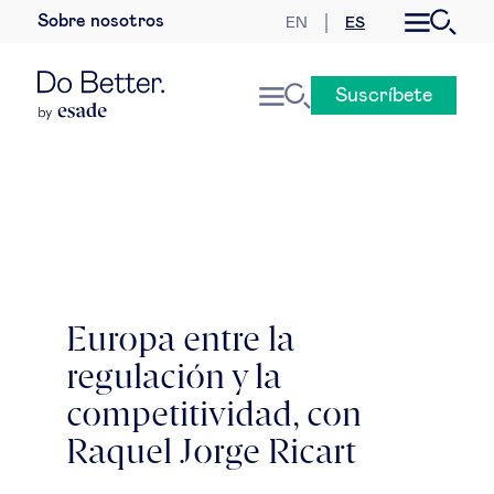
Sobre nosotros
EN
ES
Desarrollo sostenible
Suscríbete
Economía internacional
Geopolítica & riesgos globales
Gobernanza global
Mercados globales
Europa entre la
regulación y la
Empresa
competitividad, con
Derecho empresarial
Raquel Jorge Ricart