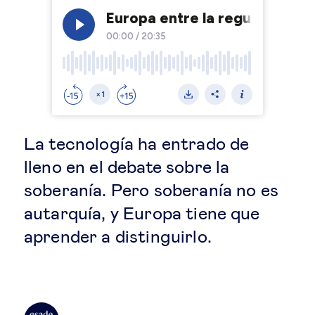
Educación del futuro
Emprendimiento
Tecnología jurídica
Social
La tecnología ha entrado de
lleno en el debate sobre la
Cohesión social & integración
soberanía. Pero soberanía no es
autarquía, y Europa tiene que
Gestión de la diversidad
aprender a distinguirlo.
Gestión pública
Tecnología & personas