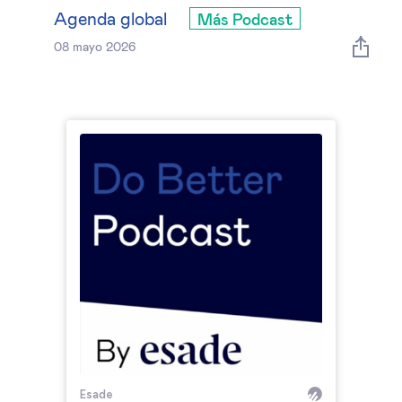
Estrategia & modelos de negocio
Agenda global
Más Podcast
08 mayo 2026
Gestión del talento
Liderazgo
Mujeres & negocios
Innovación y tecnología
Cambio tecnológico &
transformación digital
Datos & ciencias del comportamiento