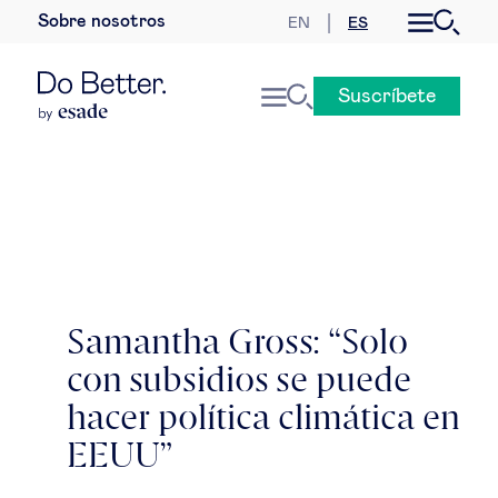
Sobre nosotros
EN
ES
Desarrollo sostenible
Suscríbete
Economía internacional
Geopolítica & riesgos globales
Gobernanza global
Mercados globales
Samantha Gross: “Solo
con subsidios se puede
Empresa
hacer política climática en
Derecho empresarial
EEUU”