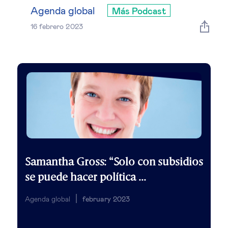
Estrategia & modelos de negocio
Agenda global
Más Podcast
16 febrero 2023
Gestión del talento
Liderazgo
Mujeres & negocios
Innovación y tecnología
Cambio tecnológico &
Samantha Gross: “Solo con subsidios
transformación digital
se puede hacer política ...
Agenda global
february 2023
Datos & ciencias del comportamiento