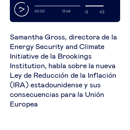
Educación del futuro
play
00:00
13:49
mute
max
volume
Emprendimiento
Samantha Gross, directora de la
Tecnología jurídica
Energy Security and Climate
Social
Initiative de la Brookings
Institution, habla sobre la nueva
Cohesión social & integración
Ley de Reducción de la Inflación
(IRA) estadounidense y sus
Gestión de la diversidad
consecuencias para la Unión
Europea
Gestión pública
Tecnología & personas