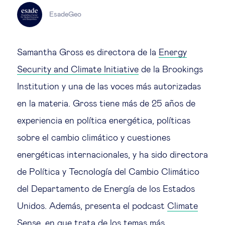
EsadeGeo
Ética empresarial
Samantha Gross es directora de la
Energy
Sobre nosotros
Security and Climate Initiative
de la Brookings
Institution y una de las voces más autorizadas
Insights & knowledge by
en la materia. Gross tiene más de 25 años de
Suscríbete
experiencia en política energética, políticas
sobre el cambio climático y cuestiones
EN
ES
energéticas internacionales, y ha sido directora
de Política y Tecnología del Cambio Climático
del Departamento de Energía de los Estados
Unidos. Además, presenta el podcast
Climate
Sense
, en que trata de los temas más