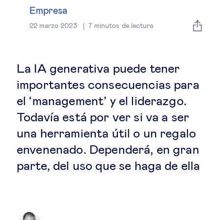
Estrategia & modelos de negocio
Empresa
22 marzo 2023
7
minutos de lectura
Gestión del talento
Liderazgo
La IA generativa puede tener
importantes consecuencias para
Mujeres & negocios
el ‘management’ y el liderazgo.
Todavía está por ver si va a ser
Innovación y tecnología
una herramienta útil o un regalo
envenenado. Dependerá, en gran
Cambio tecnológico &
parte, del uso que se haga de ella
transformación digital
Datos & ciencias del comportamiento