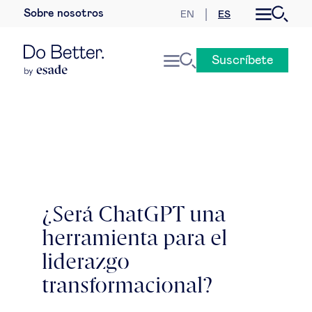
Sobre nosotros
EN
ES
Desarrollo sostenible
Suscríbete
Economía internacional
Geopolítica & riesgos globales
Gobernanza global
Mercados globales
¿Será ChatGPT una
herramienta para el
Empresa
liderazgo
Derecho empresarial
transformacional?