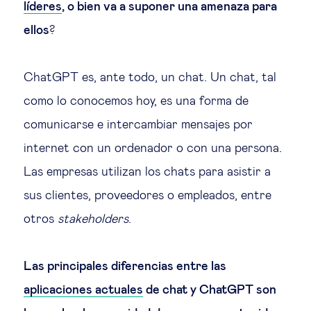
líderes
, o bien va a suponer una amenaza para
Ética empresarial
ellos
?
Sobre nosotros
ChatGPT es, ante todo, un chat. Un chat, tal
como lo conocemos hoy, es una forma de
Insights & knowledge by
comunicarse e intercambiar mensajes por
internet con un ordenador o con una persona.
Suscríbete
Las empresas utilizan los chats para asistir a
sus clientes, proveedores o empleados, entre
EN
ES
otros
stakeholders
.
Las principales diferencias entre las
aplicaciones actuales
de chat y ChatGPT son