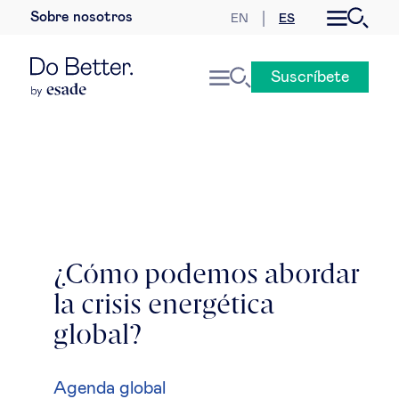
Sobre nosotros
EN
ES
Desarrollo sostenible
Suscríbete
Economía internacional
Geopolítica & riesgos globales
Gobernanza global
Mercados globales
¿Cómo podemos abordar
la crisis energética
Empresa
global?
Derecho empresarial
Agenda global