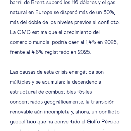
barril de Brent superó los 116 dólares y el gas
Ética empresarial
natural en Europa se disparó más de un 30%,
más del doble de los niveles previos al conflicto.
Sobre nosotros
La OMC estima que el crecimiento del
comercio mundial podría caer al 1,4% en 2026,
Insights & knowledge by
frente al 4,6% registrado en 2025.
Suscríbete
Las causas de esta crisis energética son
múltiples y se acumulan: la dependencia
EN
ES
estructural de combustibles fósiles
concentrados geográficamente, la transición
renovable aún incompleta y, ahora, un conflicto
geopolítico que ha convertido el Golfo Pérsico