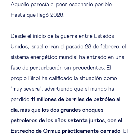
Educación del futuro
Aquello parecía el peor escenario posible.
Hasta que llegó 2026.
Emprendimiento
Desde el inicio de la guerra entre Estados
Tecnología jurídica
Unidos, Israel e Irán el pasado 28 de febrero, el
sistema energético mundial ha entrado en una
Social
fase de perturbación sin precedentes. El
Cohesión social & integración
propio Birol ha calificado la situación como
"muy severa", advirtiendo que el mundo ha
Gestión de la diversidad
perdido
11 millones de barriles de petróleo al
día, más que los dos grandes choques
Gestión pública
petroleros de los años setenta juntos, con el
Estrecho de Ormuz prácticamente cerrado
. El
Tecnología & personas