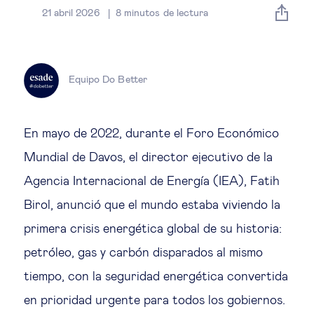
Estrategia & modelos de negocio
21 abril 2026
8
minutos de lectura
Gestión del talento
Equipo Do Better
Liderazgo
Mujeres & negocios
En mayo de 2022, durante el Foro Económico
Mundial de Davos, el director ejecutivo de la
Innovación y tecnología
Agencia Internacional de Energía (IEA), Fatih
Birol, anunció que el mundo estaba viviendo la
Cambio tecnológico &
primera crisis energética global de su historia:
transformación digital
petróleo, gas y carbón disparados al mismo
tiempo, con la seguridad energética convertida
Datos & ciencias del comportamiento
en prioridad urgente para todos los gobiernos.