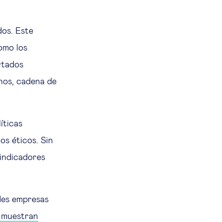
dos. Este
omo los
rtados
nos, cadena de
íticas
os éticos. Sin
 indicadores
des empresas
 muestran