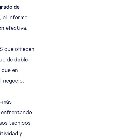
grado de
 el informe
ión efectiva.
S que ofrecen
oque de
doble
o que en
el negocio.
—más
 enfrentando
sos técnicos,
tividad y