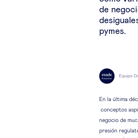
de negoci
desiguale
pymes.
Equipo D
En la última déc
conceptos aspir
negocio de much
presión regulato