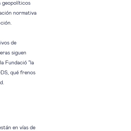
 geopolíticos
ización normativa
ción.
ivos de
eras siguen
a Fundació “la
ODS, qué frenos
ad.
stán en vías de