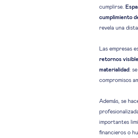
cumplirse.
Españ
cumplimiento d
revela una dista
Las empresas e
retornos visibl
materialidad
: s
compromisos amb
Además, se hac
profesionalizad
importantes lim
financieros o h