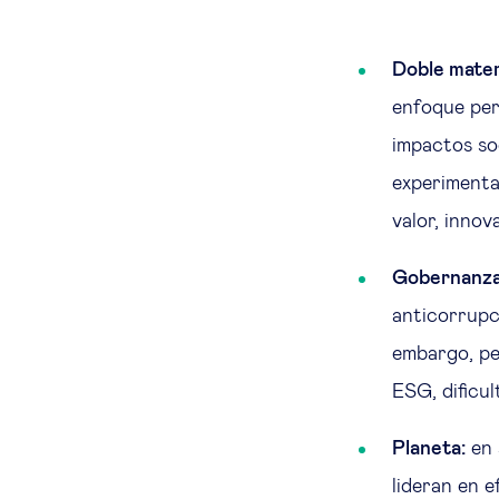
Doble mater
enfoque per
impactos so
experimenta
valor, innov
Gobernanza
anticorrupc
embargo, pe
ESG, dificu
Planeta:
en 
lideran en e