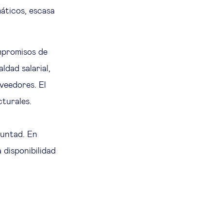
máticos, escasa
mpromisos de
ldad salarial,
oveedores. El
ucturales.
luntad. En
 disponibilidad