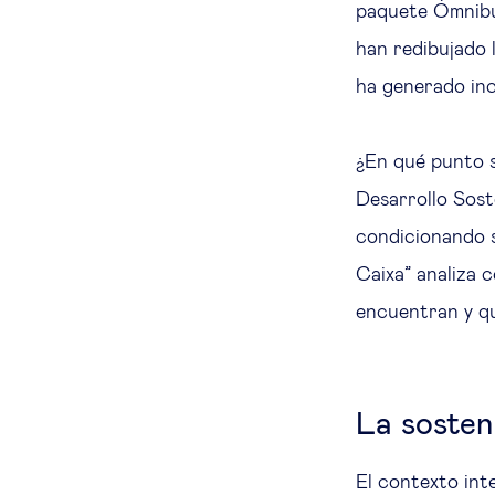
paquete Ómnibus
han redibujado l
ha generado inc
¿En qué punto s
Desarrollo Sos
condicionando s
Caixa” analiza 
encuentran y q
La sosten
El contexto int