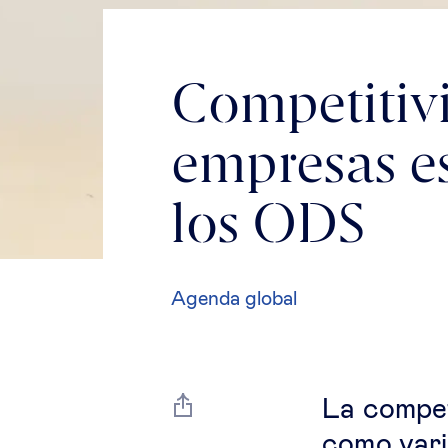
Competitivi
empresas es
los ODS
Agenda global
La compet
como vari