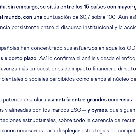
a, sin embargo, se sitúa entre los 15 países con mayor 
el mundo, con una
puntuación de 80,7 sobre 100. Aun así,
ncia persistente entre el discurso institucional y la acc
spañolas han concentrado sus esfuerzos en aquellos OD
es a corto plazo
. Así lo confirma el análisis desde el enf
e avanza más en cuestiones de impacto financiero direct
ientales o sociales percibidos como ajenos al núcleo d
e patente una clara
asimetría entre grandes empresas
as y alineadas con los marcos ESG—
y pymes,
que siguen
itaciones estructurales, sobre todo la carencia de recur
umanos necesarios para desplegar estrategias de competi