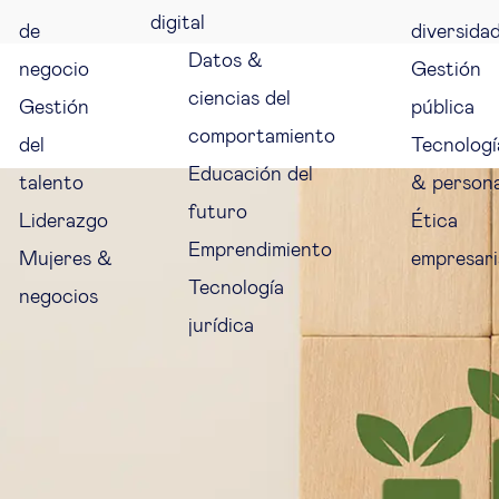
digital
de
diversida
Datos &
negocio
Gestión
ciencias del
Gestión
pública
comportamiento
del
Tecnologí
Educación del
talento
& person
futuro
Liderazgo
Ética
Emprendimiento
Mujeres &
empresari
Tecnología
negocios
jurídica