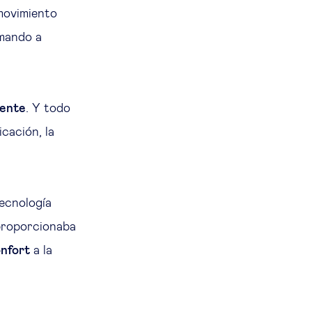
 movimiento
 mando a
iente
. Y todo
icación, la
ecnología
 proporcionaba
onfort
a la