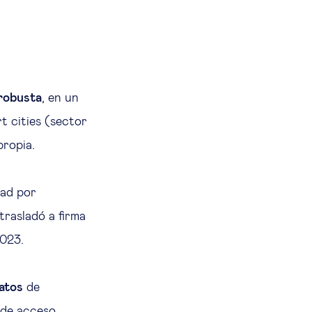
 robusta
, en un
t cities (sector
propia.
dad por
 trasladó a firma
2023.
datos
de
a de acceso