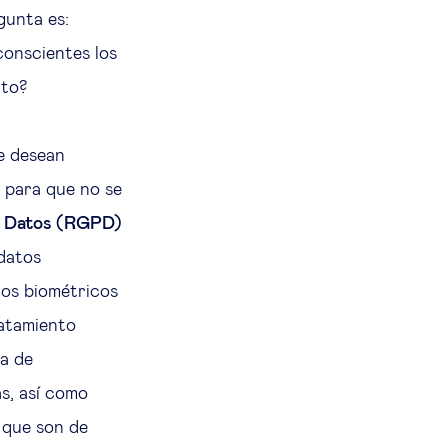
gunta es:
conscientes los
ito?
ue desean
s para que no se
e Datos (RGPD)
 datos
los biométricos
ratamiento
ta de
s, así como
, que son de