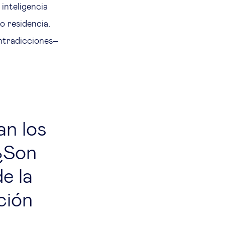
inteligencia
 o residencia.
ntradicciones–
n los
 ¿Son
e la
ción