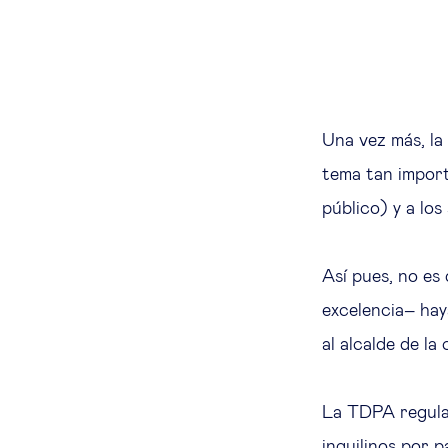
Una vez más, l
tema tan import
público) y a lo
Así pues, no es
excelencia– ha
al alcalde de la
La TDPA regula 
inquilinos por 