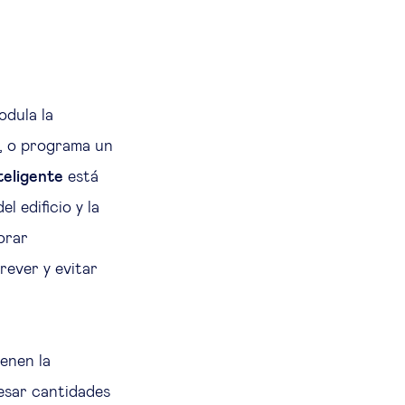
odula la
o, o programa un
teligente
está
 edificio y la
orar
rever y evitar
ienen la
esar cantidades