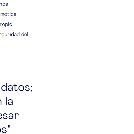
ance
omótica
propio
eguridad del
 datos;
 la
esar
os