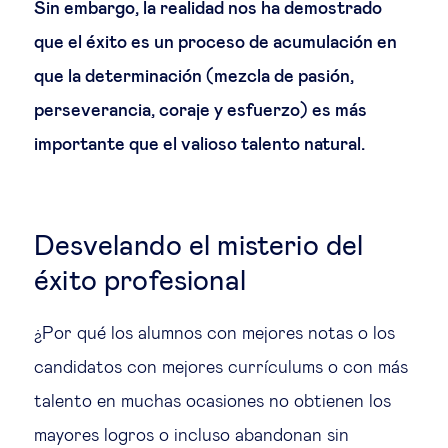
Sin embargo, la realidad nos ha demostrado
Ética empresarial
que el éxito es un proceso de acumulación en
que la determinación (mezcla de pasión,
Sobre nosotros
perseverancia, coraje y esfuerzo) es más
importante que el valioso talento natural.
Insights & knowledge by
Suscríbete
Desvelando el misterio del
éxito profesional
EN
ES
¿Por qué los alumnos con mejores notas o los
candidatos con mejores currículums o con más
talento en muchas ocasiones no obtienen los
mayores logros o incluso abandonan sin