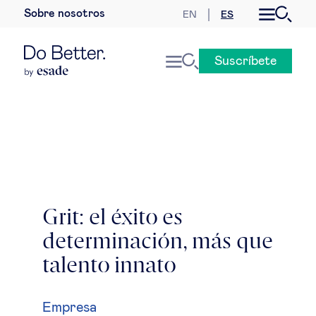
Sobre nosotros
EN
ES
Desarrollo sostenible
Suscríbete
Economía internacional
Geopolítica & riesgos globales
Gobernanza global
Mercados globales
Grit: el éxito es
determinación, más que
Empresa
talento innato
Derecho empresarial
Empresa