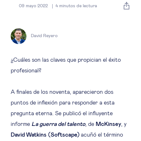
Estrategia & modelos de negocio
09 mayo 2022
4
minutos de lectura
Gestión del talento
David Reyero
Liderazgo
Mujeres & negocios
¿Cuáles son las claves que propician el éxito
profesional?
Innovación y tecnología
A finales de los noventa, aparecieron dos
Cambio tecnológico &
puntos de inflexión para responder a esta
transformación digital
pregunta eterna. Se publicó el influyente
informe
La guerra del talento
, de
McKinsey
, y
Datos & ciencias del comportamiento
David Watkins
(Softscape)
acuñó el término