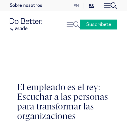
Sobre nosotros
EN
ES
Desarrollo sostenible
Suscríbete
Economía internacional
Geopolítica & riesgos globales
Gobernanza global
Mercados globales
El empleado es el rey:
Escuchar a las personas
Empresa
para transformar las
Derecho empresarial
organizaciones