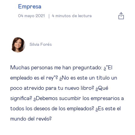
Estrategia & modelos de negocio
Empresa
04 mayo 2021
4
minutos de lectura
Gestión del talento
Liderazgo
Silvia Forés
Mujeres & negocios
Muchas personas me han preguntado: ¿“El
Innovación y tecnología
empleado es el rey”? ¿No es este un título un
poco atrevido para tu nuevo libro? ¿Qué
Cambio tecnológico &
significa? ¿Debemos sucumbir los empresarios a
transformación digital
todos los deseos de los empleados? ¿Es este el
mundo del revés?
Datos & ciencias del comportamiento