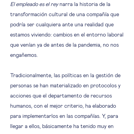
Educación del futuro
El empleado es el rey
narra la historia de la
transformación cultural de una compañía que
Emprendimiento
podría ser cualquiera ante una realidad que
estamos viviendo: cambios en el entorno laboral
Tecnología jurídica
que venían ya de antes de la pandemia, no nos
engañemos.
Social
Cohesión social & integración
Tradicionalmente, las políticas en la gestión de
personas se han materializado en protocolos y
Gestión de la diversidad
acciones que el departamento de recursos
humanos, con el mejor criterio, ha elaborado
Gestión pública
para implementarlos en las compañías. Y, para
llegar a ellos, básicamente ha tenido muy en
Tecnología & personas