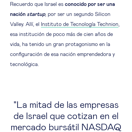
Recuerdo que Israel es
conocido por ser una
Ética empresarial
nación
startup
, por ser un segundo Silicon
Valley. Allí, el
Instituto de Tecnología Technion
,
Sobre nosotros
esa institución de poco más de cien años de
vida, ha tenido un gran protagonismo en la
Insights & knowledge by
configuración de esa nación emprendedora y
Suscríbete
tecnológica.
EN
ES
La mitad de las empresas
de Israel que cotizan en el
mercado bursátil NASDAQ