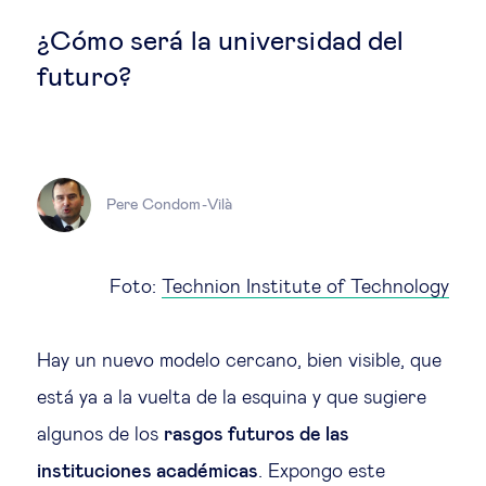
Estrategia & modelos de negocio
¿Cómo será la universidad del
Gestión del talento
futuro?
Liderazgo
Mujeres & negocios
Pere Condom-Vilà
Innovación y tecnología
Foto:
Technion Institute of Technology
Cambio tecnológico &
Hay un nuevo modelo cercano, bien visible, que
transformación digital
está ya a la vuelta de la esquina y que sugiere
Datos & ciencias del comportamiento
algunos de los
rasgos futuros de las
instituciones académicas
. Expongo este