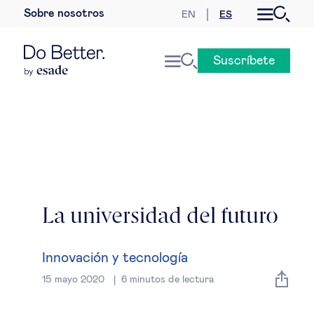
Sobre nosotros
EN
ES
Desarrollo sostenible
Suscríbete
Economía internacional
Geopolítica & riesgos globales
Gobernanza global
Mercados globales
La universidad del futuro
Empresa
Innovación y tecnología
Derecho empresarial
15 mayo 2020
6
minutos de lectura