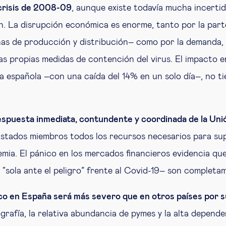
 crisis de 2008-09
, aunque existe todavía mucha incerti
n. La disrupción económica es enorme, tanto por la parte
nas de producción y distribución– como por la demanda, 
as propias medidas de contención del virus. El impacto e
lsa española –con una caída del 14% en un solo día–, no t
espuesta inmediata, contundente y coordinada de la Un
Estados miembros todos los recursos necesarios para su
mia. El pánico en los mercados financieros evidencia que
a “sola ante el peligro” frente al Covid-19– son completam
o en España será más severo que en otros países por 
rafía, la relativa abundancia de pymes y la alta depende