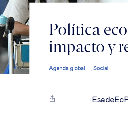
Política ec
impacto y r
Agenda global
Social
,
EsadeEcPo