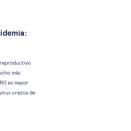
pidemia:
 reproductivo
mucho más
 R0 es mayor
 virus crezca de
.