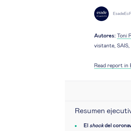
EsadeEcP
Autores:
Toni 
visitante, SAIS
Read report in 
Resumen ejecuti
El
shock
del coronav