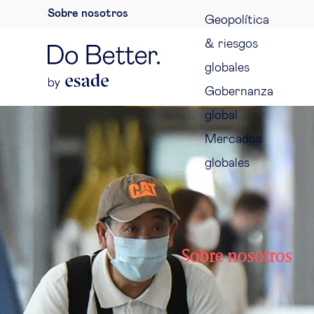
Sobre nosotros
Geopolítica
& riesgos
globales
Gobernanza
global
Mercados
globales
Sobre nosotros