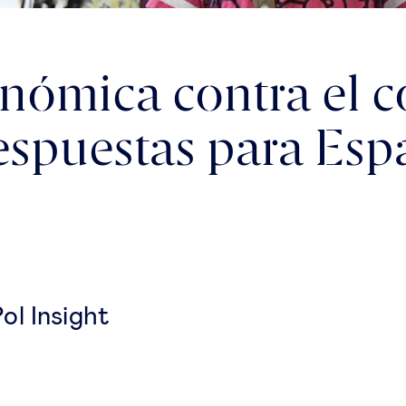
onómica contra el c
espuestas para Esp
l Insight