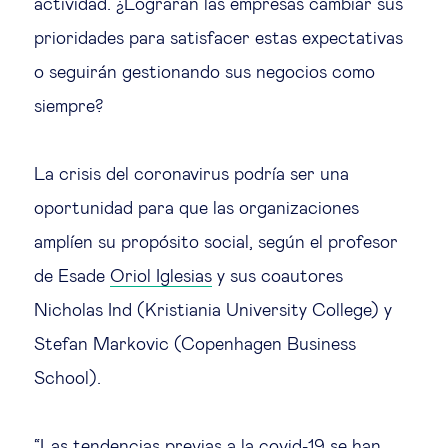
actividad. ¿Lograrán las empresas cambiar sus
Educación del futuro
prioridades para satisfacer estas expectativas
Emprendimiento
o seguirán gestionando sus negocios como
siempre?
Tecnología jurídica
La crisis del coronavirus podría ser una
Social
oportunidad para que las organizaciones
amplíen su propósito social, según el profesor
Cohesión social & integración
de Esade
Oriol Iglesias
y sus coautores
Gestión de la diversidad
Nicholas Ind (Kristiania University College) y
Stefan Markovic (Copenhagen Business
Gestión pública
School).
Tecnología & personas
“Las tendencias previas a la covid-19 se han