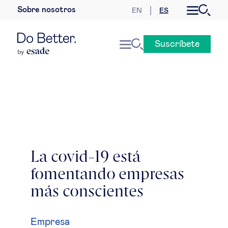
Sobre nosotros
EN
ES
Desarrollo sostenible
Suscríbete
Economía internacional
Geopolítica & riesgos globales
Gobernanza global
Mercados globales
La covid-19 está
fomentando empresas
Empresa
más conscientes
Derecho empresarial
Empresa