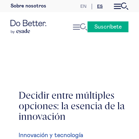
Sobre nosotros
EN
ES
Desarrollo sostenible
Suscríbete
Economía internacional
Geopolítica & riesgos globales
Gobernanza global
Mercados globales
Decidir entre múltiples
opciones: la esencia de la
Empresa
innovación
Derecho empresarial
Innovación y tecnología