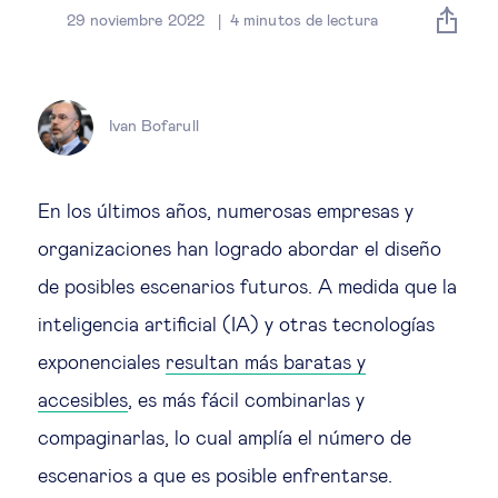
Estrategia & modelos de negocio
29 noviembre 2022
4
minutos de lectura
Gestión del talento
Ivan Bofarull
Liderazgo
Mujeres & negocios
En los últimos años, numerosas empresas y
organizaciones han logrado abordar el diseño
Innovación y tecnología
de posibles escenarios futuros. A medida que la
inteligencia artificial (IA) y otras tecnologías
Cambio tecnológico &
exponenciales
resultan más baratas y
transformación digital
accesibles
, es más fácil combinarlas y
compaginarlas, lo cual amplía el número de
Datos & ciencias del comportamiento
escenarios a que es posible enfrentarse.