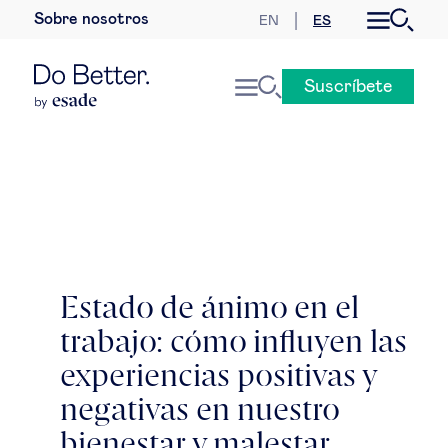
Sobre nosotros
EN
ES
Desarrollo sostenible
Suscríbete
Economía internacional
Geopolítica & riesgos globales
Gobernanza global
Mercados globales
Estado de ánimo en el
trabajo: cómo influyen las
Empresa
experiencias positivas y
Derecho empresarial
negativas en nuestro
bienestar y malestar