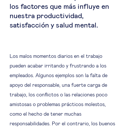
Educación del futuro
los factores que más influye en
nuestra productividad,
Emprendimiento
satisfacción y salud mental.
Tecnología jurídica
Social
Los malos momentos diarios en el trabajo
pueden acabar irritando y frustrando a los
Cohesión social & integración
empleados. Algunos ejemplos son la falta de
apoyo del responsable, una fuerte carga de
Gestión de la diversidad
trabajo, los conflictos o las relaciones poco
Gestión pública
amistosas o problemas prácticos molestos,
como el hecho de tener muchas
Tecnología & personas
responsabilidades. Por el contrario, los buenos