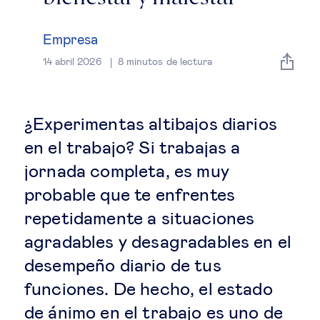
Estrategia & modelos de negocio
Empresa
Gestión del talento
14 abril 2026
8
minutos de lectura
Liderazgo
¿Experimentas altibajos diarios
Mujeres & negocios
en el trabajo? Si trabajas a
jornada completa, es muy
Innovación y tecnología
probable que te enfrentes
repetidamente a situaciones
Cambio tecnológico &
agradables y desagradables en el
transformación digital
desempeño diario de tus
Datos & ciencias del comportamiento
funciones. De hecho, el estado
de ánimo en el trabajo es uno de