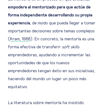
Educación del futuro
empodera al mentorizado para que actúe de
forma independiente desarrollando su propia
Emprendimiento
experiencia
, de modo que pueda llegar a tomar
Tecnología jurídica
importantes decisiones sobre temas complejos
(
Kram, 1988
). En concreto, la mentoría es una
Social
forma efectiva de transferir
soft skills
emprendedoras, ayudando a incrementar las
Cohesión social & integración
oportunidades de que los nuevos
emprendedores tengan éxito en sus iniciativas,
Gestión de la diversidad
haciendo del mundo un lugar un poco más
Gestión pública
equitativo.
Tecnología & personas
La literatura sobre mentoría ha insistido