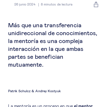
Estrategia & modelos de negocio
26 junio 2024
8
minutos de lectura
Gestión del talento
Más que una transferencia
Liderazgo
unidireccional de conocimientos,
la mentoría es una compleja
Mujeres & negocios
interacción en la que ambas
partes se benefician
Innovación y tecnología
mutuamente.
Cambio tecnológico &
transformación digital
Patrik Schulcz
Andrey Kostyuk
Datos & ciencias del comportamiento
La mentoría es un proceso en que
el mentor