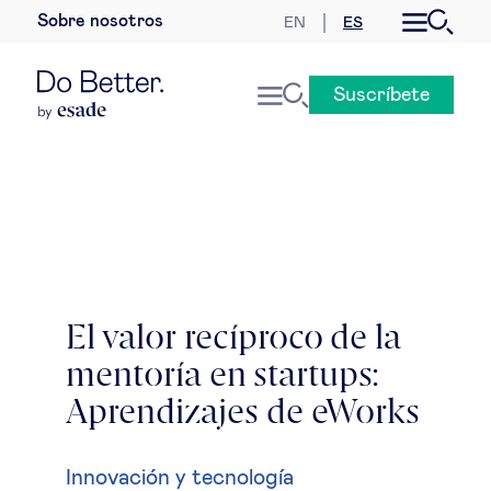
Sobre nosotros
EN
ES
Desarrollo sostenible
Suscríbete
Economía internacional
Geopolítica & riesgos globales
Gobernanza global
Mercados globales
El valor recíproco de la
mentoría en startups:
Empresa
Aprendizajes de eWorks
Derecho empresarial
Innovación y tecnología