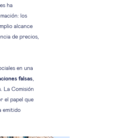
les ha
rmación: los
amplio alcance
encia de precios,
ociales en una
ciones falsas
,
s. La Comisión
r el papel que
a emitido