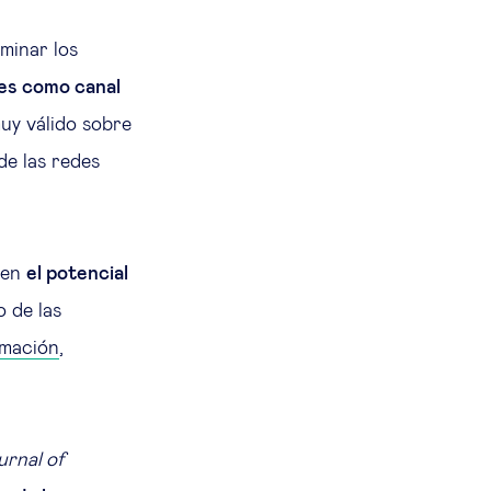
minar los
les como canal
uy válido sobre
de las redes
enen
el potencial
o de las
rmación
,
urnal of