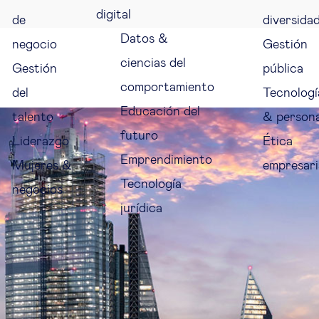
digital
de
diversida
Datos &
negocio
Gestión
ciencias del
Gestión
pública
comportamiento
del
Tecnologí
Educación del
talento
& person
futuro
Liderazgo
Ética
Emprendimiento
Mujeres &
empresari
Tecnología
negocios
jurídica