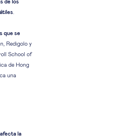
s de los
átiles
.
s que se
on, Redigolo y
oll School of
ica de Hong
oca una
afecta la