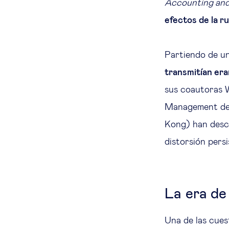
Accounting an
efectos de la r
Partiendo de u
transmitían er
sus coautoras W
Management del
Kong) han descu
distorsión persi
La era de 
Una de las cues