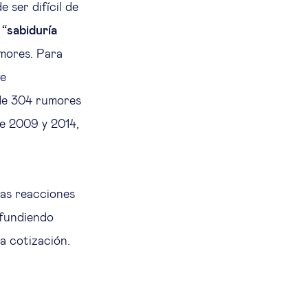
 ser difícil de
 “sabiduría
umores. Para
de
 de 304 rumores
re 2009 y 2014,
 las reacciones
ifundiendo
a cotización.