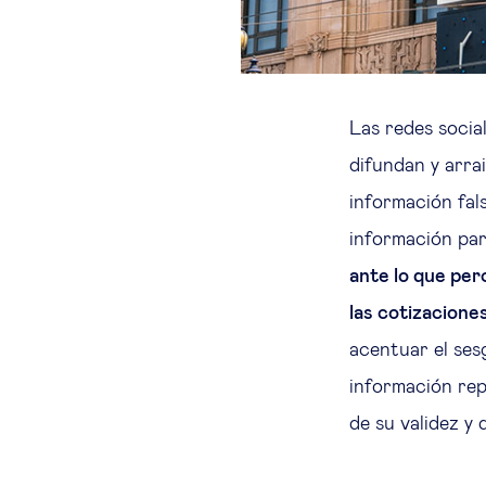
Las redes socia
difundan y arrai
información fal
información par
ante lo que pe
las cotizacione
acentuar el ses
información rep
de su validez y 