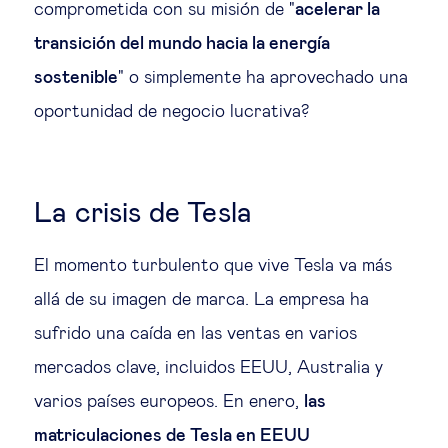
comprometida con su misión de "
acelerar la
Ética empresarial
transición del mundo hacia la energía
sostenible
" o simplemente ha aprovechado una
Sobre nosotros
oportunidad de negocio lucrativa?
Insights & knowledge by
La crisis de Tesla
Suscríbete
El momento turbulento que vive Tesla va más
EN
ES
allá de su imagen de marca. La empresa ha
sufrido una caída en las ventas en varios
mercados clave, incluidos EEUU, Australia y
varios países europeos. En enero,
las
matriculaciones de Tesla en EEUU