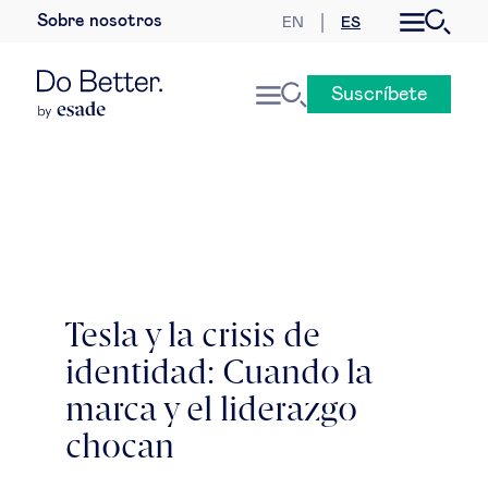
Sobre nosotros
EN
ES
Desarrollo sostenible
Suscríbete
Economía internacional
Geopolítica & riesgos globales
Gobernanza global
Mercados globales
Tesla y la crisis de
identidad: Cuando la
Empresa
marca y el liderazgo
Derecho empresarial
chocan