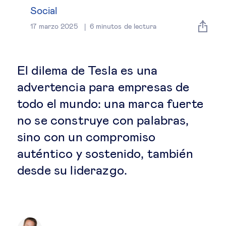
Estrategia & modelos de negocio
Social
17 marzo 2025
6
minutos de lectura
Gestión del talento
Liderazgo
El dilema de Tesla es una
advertencia para empresas de
Mujeres & negocios
todo el mundo: una marca fuerte
no se construye con palabras,
Innovación y tecnología
sino con un compromiso
auténtico y sostenido, también
Cambio tecnológico &
desde su liderazgo.
transformación digital
Datos & ciencias del comportamiento