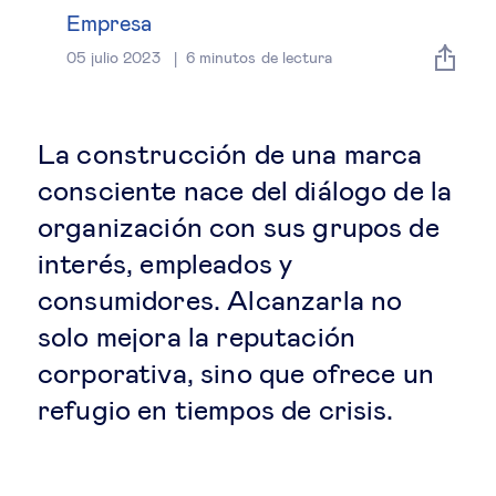
Estrategia & modelos de negocio
Empresa
05 julio 2023
6
minutos de lectura
Gestión del talento
Liderazgo
La construcción de una marca
consciente nace del diálogo de la
Mujeres & negocios
organización con sus grupos de
interés, empleados y
Innovación y tecnología
consumidores. Alcanzarla no
solo mejora la reputación
Cambio tecnológico &
corporativa, sino que ofrece un
transformación digital
refugio en tiempos de crisis.
Datos & ciencias del comportamiento