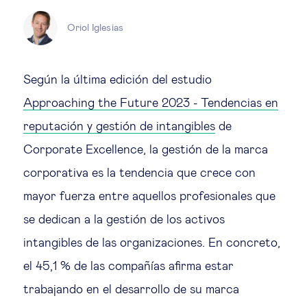
Educación del futuro
Oriol Iglesias
Emprendimiento
Según la última edición del estudio
Tecnología jurídica
Approaching the Future 2023 - Tendencias en
reputación y gestión de intangibles
de
Social
Corporate Excellence, la gestión de la marca
Cohesión social & integración
corporativa es la tendencia que crece con
mayor fuerza entre aquellos profesionales que
Gestión de la diversidad
se dedican a la gestión de los activos
intangibles de las organizaciones. En concreto,
Gestión pública
el 45,1 % de las compañías afirma estar
trabajando en el desarrollo de su marca
Tecnología & personas