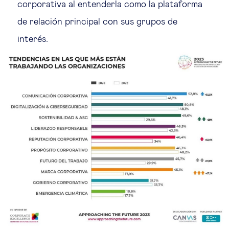
corporativa al entenderla como la plataforma
Ética empresarial
de relación principal con sus grupos de
interés.
Sobre nosotros
Insights & knowledge by
Suscríbete
EN
ES