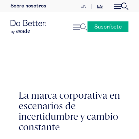
Sobre nosotros
EN
ES
Desarrollo sostenible
Suscríbete
Economía internacional
Geopolítica & riesgos globales
Gobernanza global
Mercados globales
La marca corporativa en
escenarios de
Empresa
incertidumbre y cambio
Derecho empresarial
constante