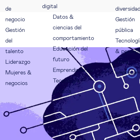
digital
de
diversida
Datos &
negocio
Gestión
ciencias del
Gestión
pública
comportamiento
del
Tecnologí
Educación del
talento
& person
futuro
Liderazgo
Ética
Emprendimiento
Mujeres &
empresari
Tecnología
negocios
jurídica