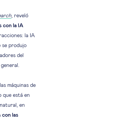
earch
, reveló
s con la IA
racciones: la IA
e se produjo
jadores del
 general.
 las máquinas de
o que está en
natural, en
 con las