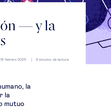
ión — y la
s
18 febrero 2025
6
minutos de lectura
humano, la
r la
to mutuo