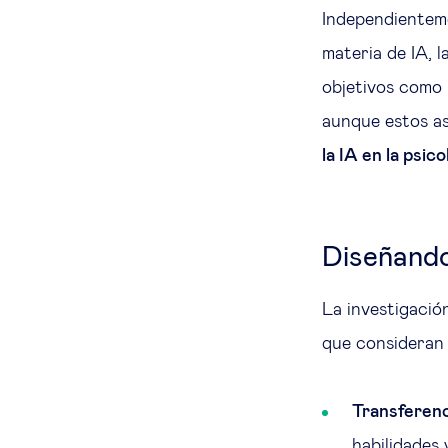
Independientem
materia de IA, l
objetivos como 
aunque estos as
la IA en la psic
Diseñando
La investigació
que consideran 
Transferenc
habilidades