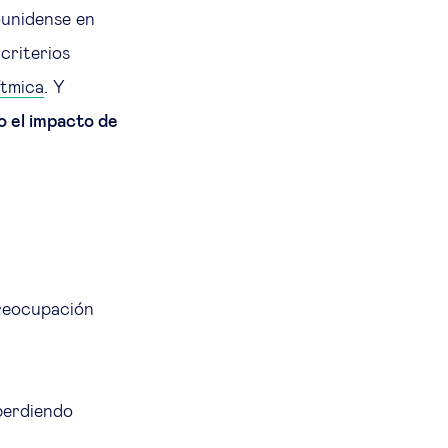
ounidense en
 criterios
ítmica
. Y
o el impacto de
preocupación
 perdiendo