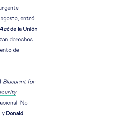
 urgente
 agosto, entró
 Act
de la Unión
azan derechos
iento de
el
Blueprint for
ecurity
acional. No
 y
Donald