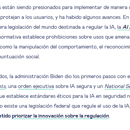
s están siendo presionados para implementar de manera
protejan a los usuarios, y ha habido algunos avances. En
era legislación del mundo destinada a regular la IA,
la
AI
 normativa establece prohibiciones sobre usos que amen
como la manipulación del comportamiento, el reconocim
puntuación social.
os, la administración Biden dio los primeros pasos con 
hts
, una
orden ejecutiva
sobre IA segura y un
National S
e establece estándares éticos para la IA en seguridad n
 existe una legislación federal que regule el uso de la IA,
etido
priorizar la innovación sobre la regulación
.