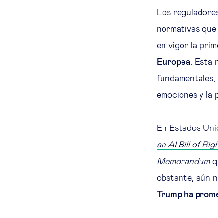
Los reguladore
normativas que 
en vigor la prim
Europea
. Esta
fundamentales, 
emociones y la 
En Estados Unid
an AI Bill of Rig
Memorandum
qu
obstante, aún no
Trump ha prom