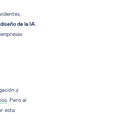
videntes,
 diseño de la IA
s empresas
gación y
ios
. Pero al
ar esta