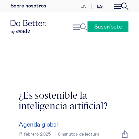
Sobre nosotros
EN
ES
Desarrollo sostenible
Suscríbete
Economía internacional
Geopolítica & riesgos globales
Gobernanza global
Mercados globales
¿Es sostenible la
inteligencia artificial?
Empresa
Derecho empresarial
Agenda global
17 febrero 2025
8
minutos de lectura