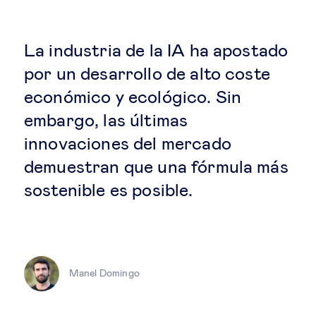
Estrategia & modelos de negocio
Gestión del talento
La industria de la IA ha apostado
por un desarrollo de alto coste
Liderazgo
económico y ecológico. Sin
embargo, las últimas
Mujeres & negocios
innovaciones del mercado
demuestran que una fórmula más
Innovación y tecnología
sostenible es posible.
Cambio tecnológico &
transformación digital
Manel Domingo
Datos & ciencias del comportamiento