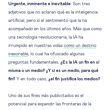
Educación del futuro
Urgente, inminente e inevitable
. Son tres
adjetivos que no aclaran qué es la inteligencia
Emprendimiento
artificial, pero sí el sentimiento que la ha
acompañado en los últimos años. Más que como
Tecnología jurídica
una tecnología revolucionaria, la IA ha
irrumpido en nuestras vidas
como un destino
Social
inexorable
, lo cual ha ofuscado algunas
Cohesión social & integración
preguntas fundamentales.
¿Es la IA un fin en sí
misma o un medio? ¿Y si es un medio, para qué
Gestión de la diversidad
fin?
Y en todo caso,
¿el fin justifica los medios?
Gestión pública
Uno de sus fines más publicitados es el
potencial para expandir las fronteras de la
Tecnología & personas