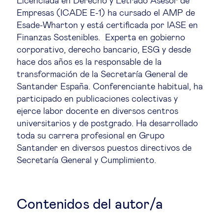
Licenciada en Derecho y Letrado Asesor de
Educación del futuro
Empresas (ICADE E-1) ha cursado el AMP de
Esade-Wharton y está certificada por IASE en
Emprendimiento
Finanzas Sostenibles. Experta en gobierno
corporativo, derecho bancario, ESG y desde
hace dos años es la responsable de la
Tecnología jurídica
transformación de la Secretaría General de
Santander España. Conferenciante habitual, ha
Social
participado en publicaciones colectivas y
ejerce labor docente en diversos centros
Cohesión social & integración
universitarios y de postgrado. Ha desarrollado
toda su carrera profesional en Grupo
Santander en diversos puestos directivos de
Gestión de la diversidad
Secretaría General y Cumplimiento.
Gestión pública
Contenidos del autor/a
Tecnología & personas