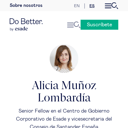
Sobre nosotros
EN
ES
Desarrollo sostenible
Suscríbete
Economía internacional
Geopolítica & riesgos globales
Gobernanza global
Mercados globales
Alicia Muñoz
Lombardía
Empresa
Senior Fellow en el Centro de Gobierno
Derecho empresarial
Corporativo de Esade y vicesecretaria del
Consejo de Santander España