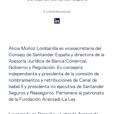
Estrategia & modelos de negocio
2 contribuciones
Gestión del talento
Liderazgo
Mujeres & negocios
Alicia Muñoz Lombardía es vicesecretaria del
Consejo de Santander España y directora de la
Asesoría Jurídica de Banca Comercial,
Innovación y tecnología
Gobierno y Regulación. Es consejera
independiente y presidenta de la comisión de
Cambio tecnológico &
nombramientos y retribuciones de Canal de
transformación digital
Isabel II y presidenta no ejecutiva de Santander
Seguros y Reaseguros. Pertenece al patronato
de la Fundación Aranzadi-La Ley.
Datos & ciencias del comportamiento