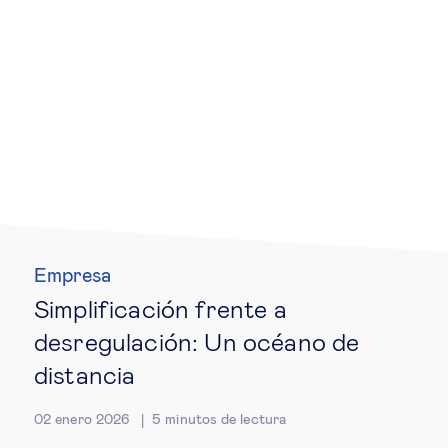
Ética empresarial
Sobre nosotros
Insights & knowledge by
Suscríbete
Empresa
EN
ES
Simplificación frente a
desregulación: Un océano de
distancia
02 enero 2026
5
minutos de lectura