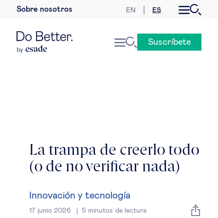
Sobre nosotros
EN
ES
Desarrollo sostenible
Suscríbete
Economía internacional
Geopolítica & riesgos globales
Gobernanza global
Mercados globales
La trampa de creerlo todo
(o de no verificar nada)
Empresa
Derecho empresarial
Innovación y tecnología
17 junio 2026
5
minutos de lectura