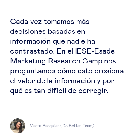
Estrategia & modelos de negocio
Gestión del talento
Cada vez tomamos más
decisiones basadas en
Liderazgo
información que nadie ha
contrastado. En el IESE-Esade
Mujeres & negocios
Marketing Research Camp nos
preguntamos cómo esto erosiona
Innovación y tecnología
el valor de la información y por
qué es tan difícil de corregir.
Cambio tecnológico &
transformación digital
Datos & ciencias del comportamiento
Marta Barquier (Do Better Team)