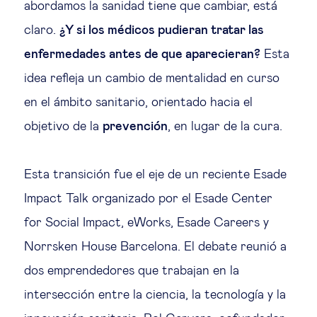
abordamos la sanidad tiene que cambiar, está
Ética empresarial
claro.
¿Y si los médicos pudieran tratar las
enfermedades antes de que aparecieran?
Esta
Sobre nosotros
idea refleja un cambio de mentalidad en curso
en el ámbito sanitario, orientado hacia el
Insights & knowledge by
objetivo de la
prevención
, en lugar de la cura.
Suscríbete
Esta transición fue el eje de un reciente Esade
Impact Talk organizado por el Esade Center
EN
ES
for Social Impact, eWorks, Esade Careers y
Norrsken House Barcelona. El debate reunió a
dos emprendedores que trabajan en la
intersección entre la ciencia, la tecnología y la