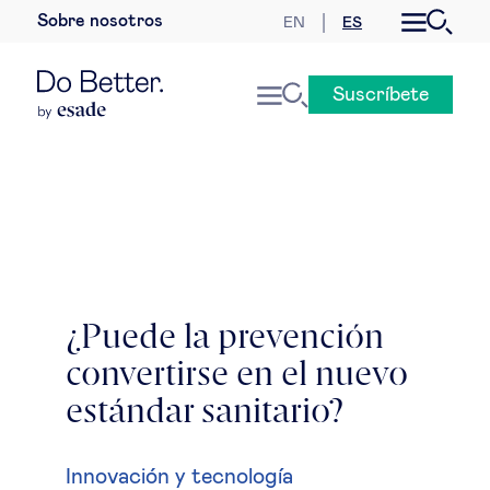
Sobre nosotros
EN
ES
Desarrollo sostenible
Suscríbete
Economía internacional
Geopolítica & riesgos globales
Gobernanza global
Mercados globales
¿Puede la prevención
convertirse en el nuevo
Empresa
estándar sanitario?
Derecho empresarial
Innovación y tecnología