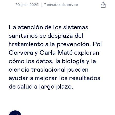
Estrategia & modelos de negocio
30 junio 2026
7
minutos de lectura
Gestión del talento
La atención de los sistemas
Liderazgo
sanitarios se desplaza del
tratamiento a la prevención. Pol
Mujeres & negocios
Cervera y Carla Maté exploran
cómo los datos, la biología y la
Innovación y tecnología
ciencia traslacional pueden
ayudar a mejorar los resultados
Cambio tecnológico &
de salud a largo plazo.
transformación digital
Datos & ciencias del comportamiento