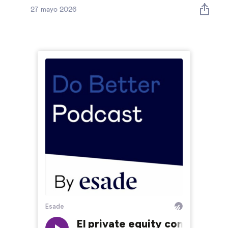
Estrategia & modelos de negocio
27 mayo 2026
Gestión del talento
Liderazgo
Mujeres & negocios
Innovación y tecnología
Cambio tecnológico &
transformación digital
Datos & ciencias del comportamiento