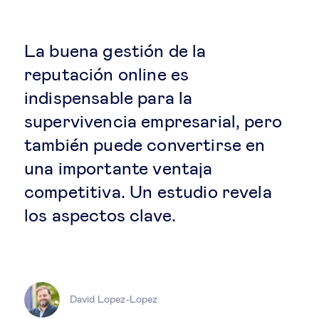
Estrategia & modelos de negocio
Gestión del talento
La buena gestión de la
reputación online es
Liderazgo
indispensable para la
supervivencia empresarial, pero
Mujeres & negocios
también puede convertirse en
una importante ventaja
Innovación y tecnología
competitiva. Un estudio revela
los aspectos clave.
Cambio tecnológico &
transformación digital
Datos & ciencias del comportamiento
David Lopez-Lopez