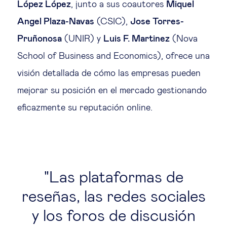
López López
, junto a sus coautores
Miquel
Ética empresarial
Angel Plaza-Navas
(CSIC),
Jose Torres-
Pruñonosa
(UNIR) y
Luis F. Martinez
(Nova
Sobre nosotros
School of Business and Economics), ofrece una
visión detallada de cómo las empresas pueden
Insights & knowledge by
mejorar su posición en el mercado gestionando
eficazmente su reputación online.
Suscríbete
EN
ES
Las plataformas de
reseñas, las redes sociales
y los foros de discusión