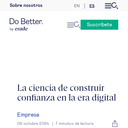
Sobre nosotros
EN
ES
Desarrollo sostenible
Suscríbete
Economía internacional
Geopolítica & riesgos globales
Gobernanza global
Mercados globales
La ciencia de construir
confianza en la era digital
Empresa
Derecho empresarial
Empresa
09 octubre 2024
7
minutos de lectura