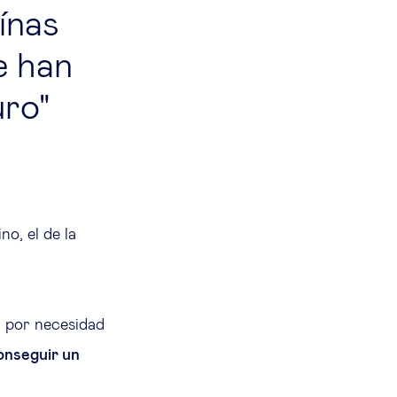
ínas
e han
uro
o, el de la
a por necesidad
onseguir un