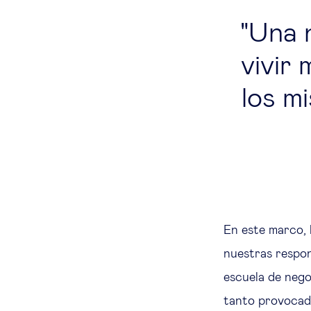
Una n
vivir
los m
En este marco, 
nuestras respon
escuela de nego
tanto provocado