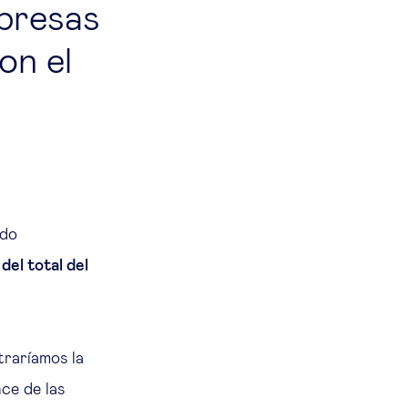
presas
on el
ido
el total del
traríamos la
nce de las