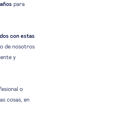
 años
para
ados con estas
no de nosotros
gente y
fesional o
as cosas, en