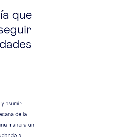
ía que
seguir
idades
y asumir
ecana de la
 una manera un
yudando a