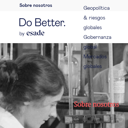
Sobre nosotros
Geopolítica
& riesgos
globales
Gobernanza
global
Mercados
globales
Sobre nosotros