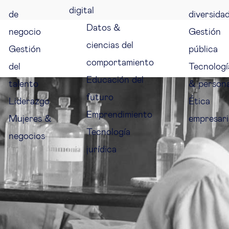
digital
de
diversida
Datos &
negocio
Gestión
ciencias del
Gestión
pública
comportamiento
del
Tecnologí
Educación del
talento
& person
futuro
Liderazgo
Ética
Emprendimiento
Mujeres &
empresari
Tecnología
negocios
jurídica