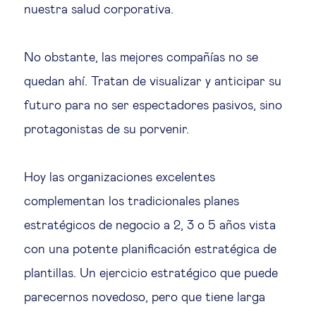
nuestra salud corporativa.
Ética empresarial
No obstante, las mejores compañías no se
Sobre nosotros
quedan ahí. Tratan de visualizar y anticipar su
futuro para no ser espectadores pasivos, sino
Insights & knowledge by
protagonistas de su porvenir.
Suscríbete
Hoy las organizaciones excelentes
complementan los tradicionales planes
EN
ES
estratégicos de negocio a 2, 3 o 5 años vista
con una potente planificación estratégica de
plantillas. Un ejercicio estratégico que puede
parecernos novedoso, pero que tiene larga