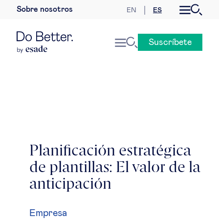
Sobre nosotros
EN
ES
Desarrollo sostenible
Suscríbete
Economía internacional
Geopolítica & riesgos globales
Gobernanza global
Mercados globales
Planificación estratégica
de plantillas: El valor de la
Empresa
anticipación
Derecho empresarial
Empresa