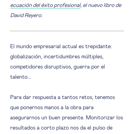
Educación del futuro
ecuación del éxito profesional
, el nuevo libro de
David Reyero.
Emprendimiento
Tecnología jurídica
El mundo empresarial actual es trepidante:
Social
globalización, incertidumbres múltiples,
competidores disruptivos, guerra por el
Cohesión social & integración
talento…
Gestión de la diversidad
Para dar respuesta a tantos retos, tenemos
que ponernos manos a la obra para
Gestión pública
asegurarnos un buen presente. Monitorizar los
Tecnología & personas
resultados a corto plazo nos da el pulso de