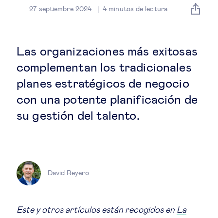
Estrategia & modelos de negocio
27 septiembre 2024
4
minutos de lectura
Gestión del talento
Las organizaciones más exitosas
Liderazgo
complementan los tradicionales
planes estratégicos de negocio
Mujeres & negocios
con una potente planificación de
su gestión del talento.
Innovación y tecnología
Cambio tecnológico &
transformación digital
David Reyero
Datos & ciencias del comportamiento
Este y otros artículos están recogidos en
La