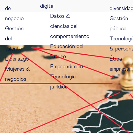
digital
de
diversida
Datos &
negocio
Gestión
ciencias del
Gestión
pública
comportamiento
del
Tecnologí
Educación del
talento
& person
futuro
Liderazgo
Ética
Emprendimiento
Mujeres &
empresari
Tecnología
negocios
jurídica