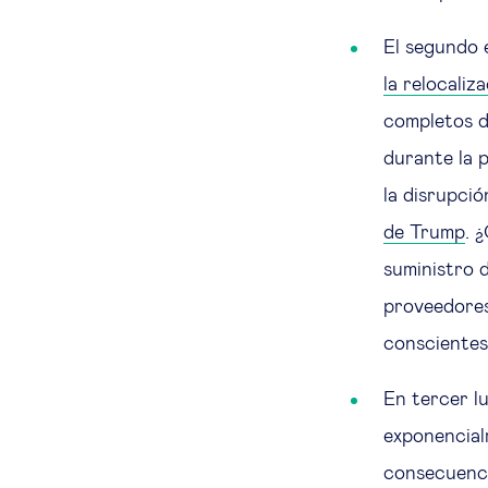
El segundo e
la relocaliz
completos d
durante la p
la disrupció
de Trump
. 
suministro d
proveedores
conscientes
En tercer lu
exponencialm
consecuenci