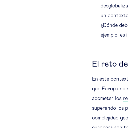
desglobaliza
un contexto
¿Dónde debem
ejemplo, es
El reto d
En este context
que Europa no 
acometer los
re
superando los p
complejidad geop
europeas son ta