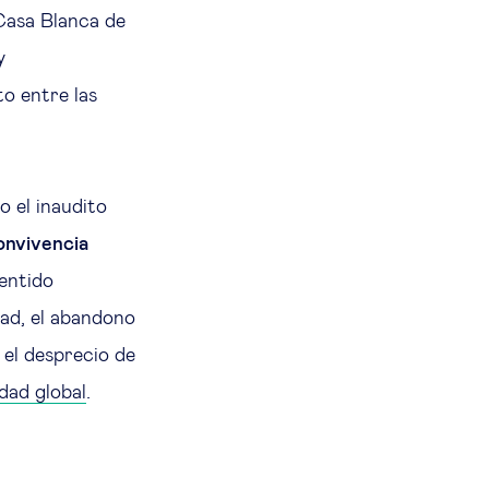
 Casa Blanca de
y
to entre las
 el inaudito
onvivencia
sentido
dad, el abandono
 el desprecio de
idad global
.