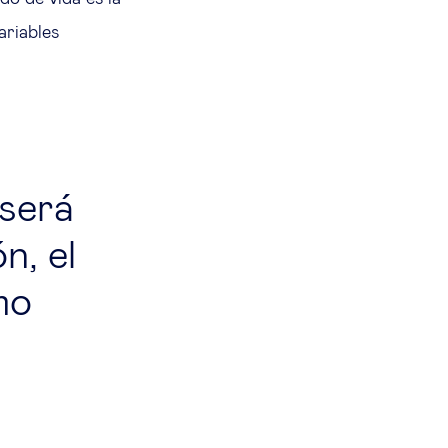
ariables
 será
n, el
mo