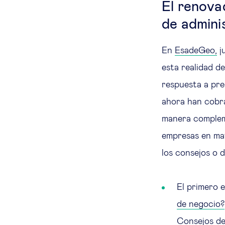
El renovad
de admini
En
EsadeGeo,
j
esta realidad d
respuesta a pre
ahora han cobra
manera compleme
empresas en mat
los consejos o d
El primero e
de negocio?
Consejos de