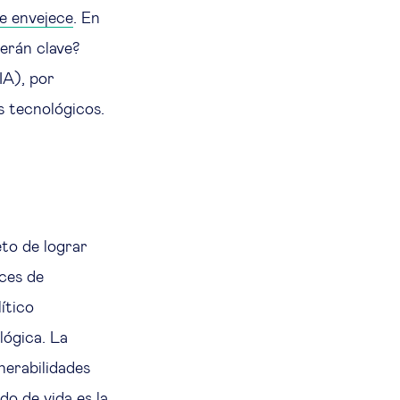
e envejece
. En
erán clave?
IA), por
os tecnológicos.
eto de lograr
ces de
ítico
lógica. La
lnerabilidades
o de vida es la