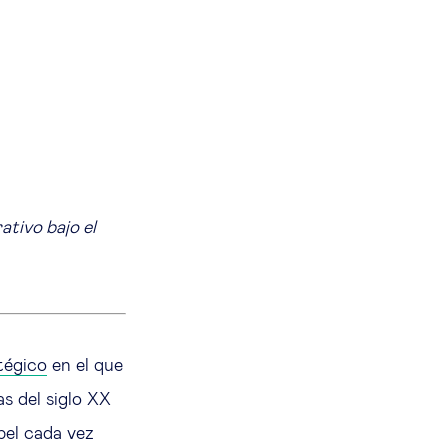
tivo bajo el
tégico
en el que
s del siglo XX
pel cada vez