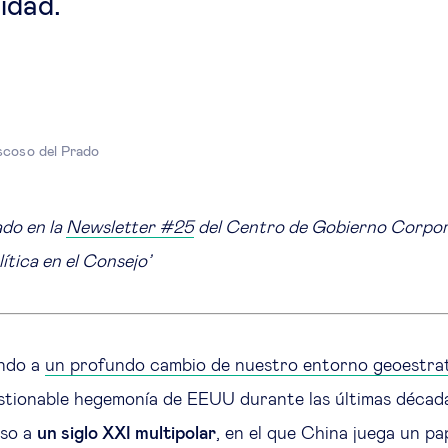
idad.
coso del Prado
ado en la
Newsletter #25
del Centro de Gobierno Corpora
lítica en el Consejo’
endo a
un profundo cambio de nuestro entorno geoestra
estionable hegemonía de EEUU durante las últimas década
aso a
un siglo XXI multipolar
, en el que China juega un pa