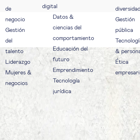
digital
de
diversida
Datos &
negocio
Gestión
ciencias del
Gestión
pública
comportamiento
del
Tecnologí
Educación del
talento
& person
futuro
Liderazgo
Ética
Emprendimiento
Mujeres &
empresari
Tecnología
negocios
jurídica