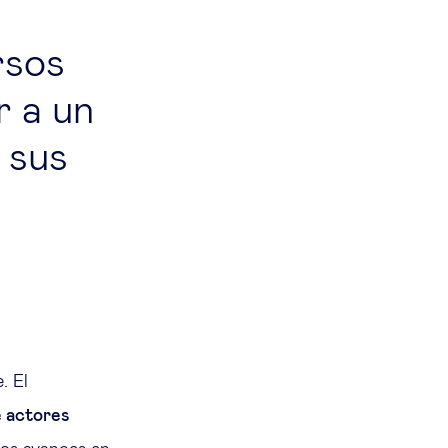
rsos
r a un
 sus
. El
e actores