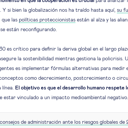
momento en que la cooperación es crucial
para afianzar 
Y si bien la globalización nos ha traído hasta aquí,
su f
o que las
políticas proteccionistas
están al alza y las alia
 se están reconfigurando.
0 es crítico para definir la deriva global en el largo pla
egure la sostenibilidad mientras gestiona la policrisis. 
entes es implementar fórmulas alternativas para medir e
 conceptos como decrecimiento, postcrecimiento o circu
 línea.
El objetivo es que el desarrollo humano respete lo
e estar vinculado a un impacto medioambiental negativo
consejos de administración ante los riesgos globales de