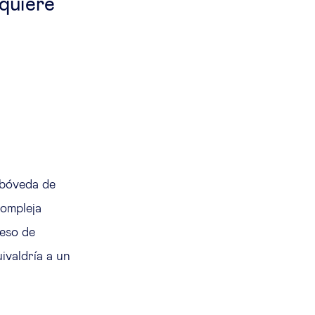
quiere
 bóveda de
compleja
peso de
ivaldría a un