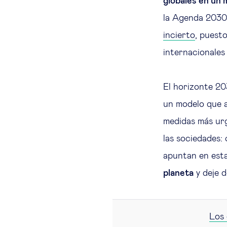
globales en un 
la Agenda 2030. 
incierto
, puest
internacionales
El horizonte 203
un modelo que as
medidas más urg
las sociedades:
apuntan en esta
planeta
y deje d
Los 