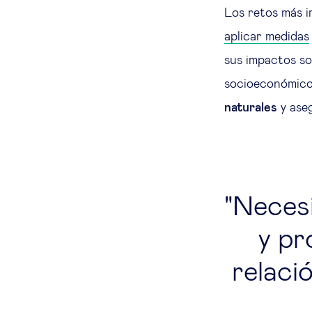
Los retos más i
aplicar medidas
sus impactos so
socioeconómico
naturales
y aseg
Neces
y pr
relaci