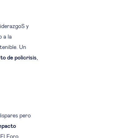
LiderazgoS y
 a la
tenible. Un
o de policrisis
,
.
dispares pero
mpacto
 El Foro