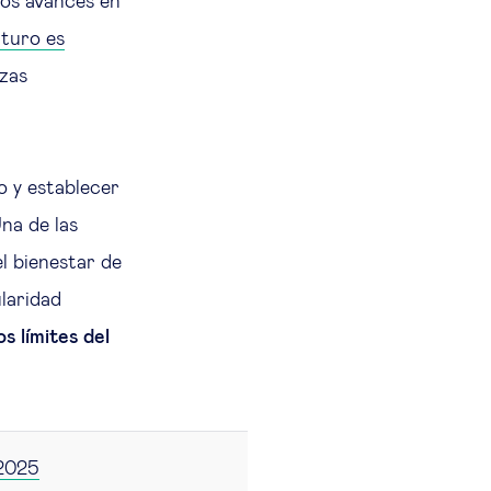
los avances en
uturo es
nzas
zo y establecer
Una de las
l bienestar de
laridad
s límites del
.
 2025