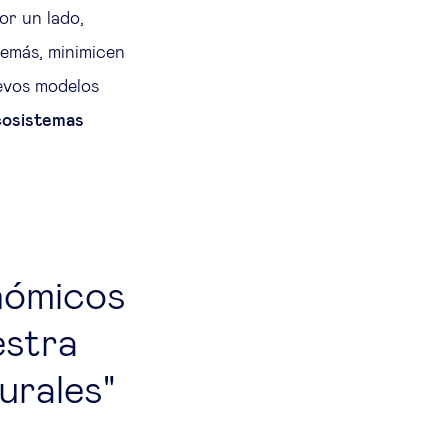
or un lado,
emás, minimicen
uevos modelos
cosistemas
nómicos
estra
urales